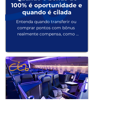
100% é oportunidade e
quando é cilada
Entenda quando transferir ou 
comprar pontos com bônus 
realmente compensa, como 
calcular o custo do milheiro e 
quando o dinheiro ganha da 
milha.
Assessoria de milhas