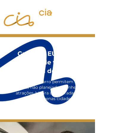
Guia dos EUA para
aluguéis de veículo e
viagem de carro
As viagens de carro permitem fazer
paradas não planejadas, conhecer
atrações à beira das estradas e
visitar pequenas cidades.