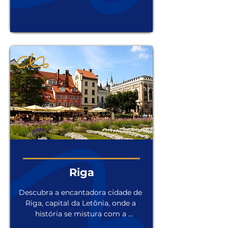
amantes da natureza e da aventura. 
Com seus céus estrelados, lagunas 
coloridas, vulcões imponentes e 
geysers fumegantes, San Pedro de 
Atacama é um convite para explorar 
paisagens surreais e se maravilhar 
com a beleza natural. Além disso, a 
cultura local, marcada pela presença 
de povos indígenas, contribui para 
tornar a experiência ainda mais 
enriquecedora e inesquecível. Venha 
descobrir San Pedro de Atacama e 
se encantar com um dos destinos 
mais fascinantes da América do Sul.
Riga
Descubra a encantadora cidade de 
Riga, capital da Letônia, onde a 
história se mistura com a 
modernidade de forma única. 