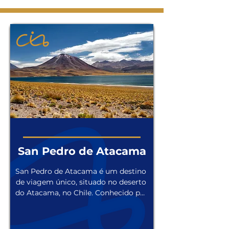
e paisagens naturais 
reconhecidas como únicas em 
todo o mundo. 

São destinos nem sempre 
populares nos álbuns de viagem 
do turista comum, mas que 
reservam o que há de melhor 
em experiências de viagem.
San Pedro de Atacama
San Pedro de Atacama é um destino 
de viagem único, situado no deserto 
do Atacama, no Chile. Conhecido por 
sua paisagem árida e 
impressionante, o local oferece uma 
experiência inigualável para os 