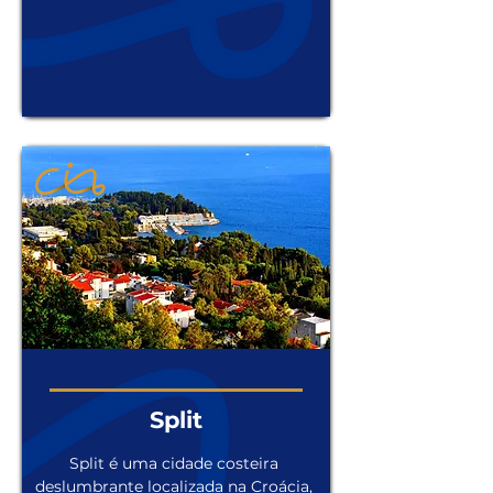
Conhecida por sua arquitetura 
medieval bem preservada, Riga 
oferece aos visitantes uma 
atmosfera cativante, repleta de ruas 
de paralelepípedos, igrejas 
imponentes e uma rica cultura. 
Passeie pelo charmoso centro 
histórico, declarado Patrimônio 
Mundial pela UNESCO, e desfrute da 
gastronomia local em cafés e 
restaurantes aconchegantes. Com 
uma vibrante vida noturna, museus 
fascinantes e belos parques, Riga é o 
destino ideal para quem busca uma 
experiência inesquecível no coração 
do Báltico.
Split
Split é uma cidade costeira 
deslumbrante localizada na Croácia, 