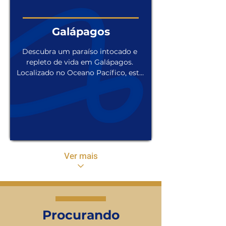
encantar por esse destino fascinante 
no fim do mundo.
Galápagos
Descubra um paraíso intocado e 
repleto de vida em Galápagos. 
Localizado no Oceano Pacífico, este 
arquipélago equatoriano é famoso 
por sua biodiversidade única, com 
espécies endêmicas que não são 
encontradas em nenhum outro 
lugar do mundo. Imagine nadar ao 
lado de tartarugas gigantes, 
observar leões-marinhos brincalhões 
Ver mais
e avistar aves exóticas em seu 
habitat natural. Além disso, as 
paisagens vulcânicas 
impressionantes e praias de areia 
branca completam a experiência 
inesquecível que Galápagos tem a 
Procurando
oferecer. Prepare-se para se encantar 