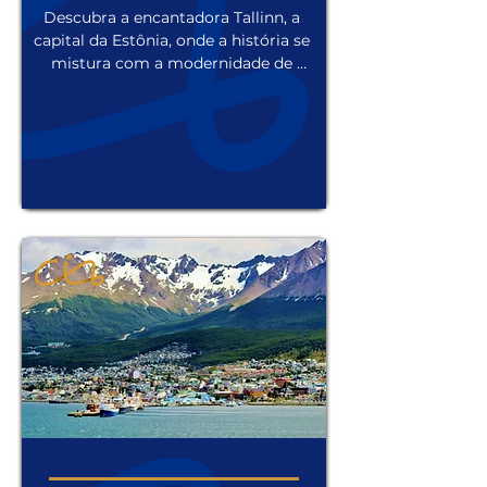
Descubra a encantadora Tallinn, a 
capital da Estônia, onde a história se 
mistura com a modernidade de 
forma única. Suas ruas de 
paralelepípedos levam a uma cidade 
medieval bem preservada, repleta de 
torres, muralhas e igrejas antigas. Os 
cafés aconchegantes e os mercados 
de rua coloridos convidam os 
visitantes a mergulharem na cultura 
local. Com uma atmosfera mágica e 
vistas deslumbrantes do Mar Báltico, 
Tallinn é o destino perfeito para 
quem busca uma experiência 
autêntica e memorável no coração 
do Norte da Europa.