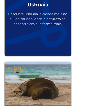
Ushuaia
Descubra Ushuaia, a cidade mais ao 
sul do mundo, onde a natureza se 
encontra em sua forma mais 
selvagem e deslumbrante. Rodeada 
por montanhas majestosas e o mar 
de um azul profundo, Ushuaia 
oferece uma experiência única para 
os viajantes que buscam aventura e 
tranquilidade em um só lugar. 
Explore glaciares imponentes, trilhas 
deslumbrantes e uma fauna 
exuberante, tudo isso em um cenário 
de tirar o fôlego. Em Ushuaia, cada 
momento se transforma em uma 
memória inesquecível, convidando 
você a se perder em sua beleza 
indomável e a se conectar com a 
natureza de uma maneira única. 
Venha descobrir Ushuaia e deixe-se 