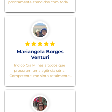
prontamente atendidos com toda a 
atenção pela Sra Thaís, que 
identificou, orientou e nos atendeu 
em todas as nossas necessidades. 
Fizemos uma viagem incrível, por 
um valor incomparável! Super 
recomendo e, em breve, 
programaremos novas aventuras 
com a Cia Milhas!
classificação média é 5 de 5
Mariangela Borges
Venturi
Indico Cia Milhas a todos que 
procuram uma agência séria. 
Competente .me sinto totalmente 
segura quando contrato viagens. 
Hotéis. Transfer. Passeios.e o melhor 
de tudo que no final nos tornamos 
parte da família  Cia 
Milhas.recomendo.