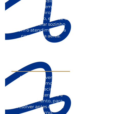
Apoio jurídico
especializado em direito
do passageiro para
conduzir o caso, em vez de
você negociar sozinho
com o atendimento da
companhia aérea.
Atuação preventiva:
acompanhamos sua
reserva e antecipamos
riscos de alteração e
cancelamento, para
resolver antes de virar
transtorno.