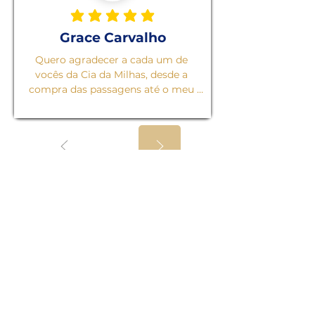
classificação média é 5 de 5
Grace Carvalho
Quero agradecer a cada um de 
vocês da Cia da Milhas, desde a 
compra das passagens até o meu 
retorno vocês foram extraordinários, 
me ajudando em cada dúvida e 
também me orientando sempre. 
Com certeza o melhor serviço 
prestado, vocês estão de parabéns!
Blindagem jurídica
em viagem: voe com
respaldo se algo sair
do previsto