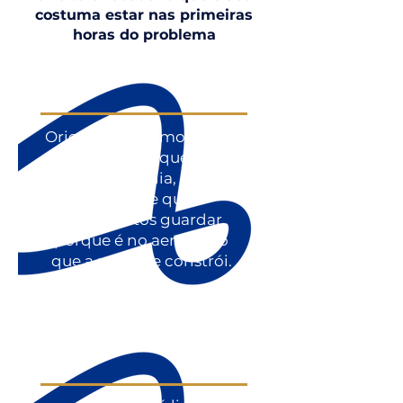
do consumidor e do passageiro 
costuma estar nas primeiras
para conduzir o caso depois. 
horas do problema
Você viaja sabendo que, se algo 
sair do previsto, não vai estar 
sozinho num aeroporto 
tentando entender um 
regulamento.
Orientação no momento
do ocorrido: o que exigir
da companhia, o que
registrar e quais
documentos guardar,
porque é no aeroporto
que a prova se constrói.