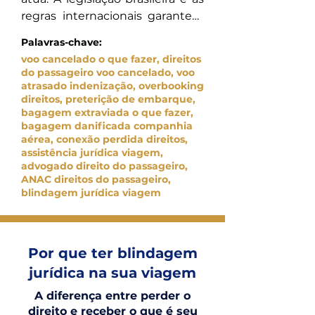
regras internacionais garantem 
assistência material, 
Palavras-chave:
reacomodação e, em vários 
voo cancelado o que fazer, direitos
casos, indenização em situações 
do passageiro voo cancelado, voo
como cancelamento de voo, 
atrasado indenização, overbooking
direitos, preterição de embarque,
atraso longo, preterição por 
bagagem extraviada o que fazer,
overbooking, bagagem 
bagagem danificada companhia
extraviada ou danificada e 
aérea, conexão perdida direitos,
conexão perdida por culpa da 
assistência jurídica viagem,
advogado direito do passageiro,
companhia. O problema é que a 
ANAC direitos do passageiro,
companhia aérea não vai te 
blindagem jurídica viagem
explicar isso no balcão. Com a 
Cia Milhas você tem orientação 
imediata sobre o que exigir e o 
Por que ter blindagem
que registrar no momento do 
ocorrido, que é quando a prova 
jurídica na sua viagem
se constrói, e acesso a apoio 
A diferença entre perder o
jurídico especializado em direito 
direito e receber o que é seu