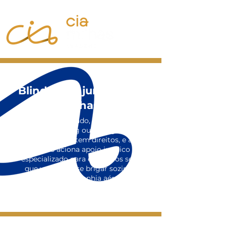
Blindagem jurídica Cia
Milhas
Voo cancelado, atrasado,
overbooking ou bagagem
extraviada. Você tem direitos, e a Cia
Milhas aciona apoio jurídico
especializado para exercê-los sem
que você precise brigar sozinho
com a companhia aérea.