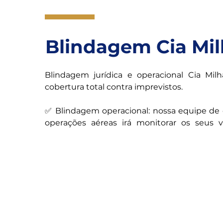
Blindagem Cia Mil
Blindagem jurídica e operacional Cia Milha
cobertura total contra imprevistos.

✅ Blindagem operacional: nossa equipe de e
operações aéreas irá monitorar os seus v
demais aspectos envolvidos em sua viagem 
sucesso da sua experiência e a prevenção de
também atuará com precisão e veloci
imprevistos, garantindo a resolução rápi
quaisquer problemas que possam surgir pelo
✅ Blindagem jurídica: nossa equipe jurídica 
segmento turístico está pronta para atua