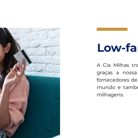
omo uma segunda 
m, solucionando 
onando medidas 
a de imprevistos.
Low-fa
A Cia Milhas t
graças a nossa
fornecedores de 
mundo e também
milhagens.