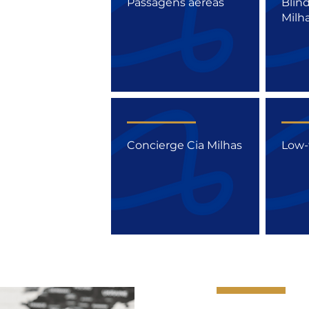
Passagens aéreas
Blin
Milh
Concierge Cia Milhas
Low-