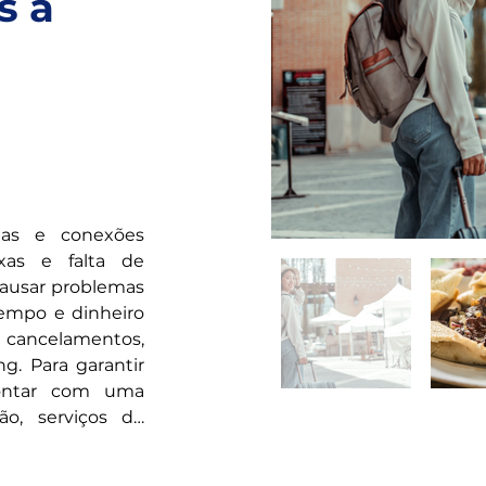
s à
tas e conexões 
xas e falta de 
usar problemas 
empo e dinheiro 
cancelamentos, 
g. Para garantir 
ontar com uma 
o, serviços de 
s sobre nossos 
síveis e ótimos 