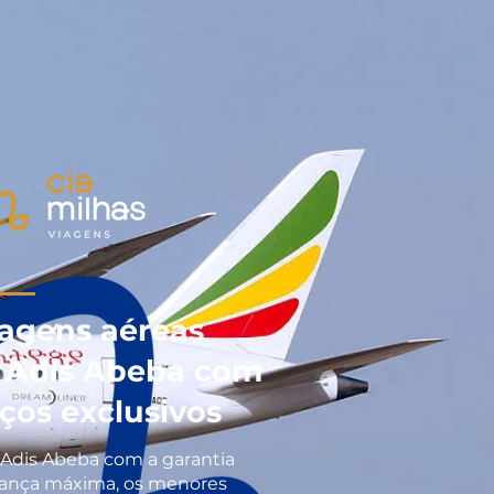
agens aéreas
 Adis Abeba com
iços exclusivos
 Adis Abeba com a garantia
ança máxima, os menores