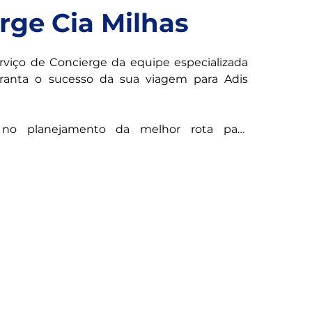
rge Cia Milhas
viço de Concierge da equipe especializada 
ranta o sucesso da sua viagem para Adis 
no planejamento da melhor rota para 
o.

 aparelhos para viagens com o máximo 
anejamento de escalas e conexões para 
seguras e livres de problemas.

pções de taxas de bagagem de acordo com 
s pessoais.
