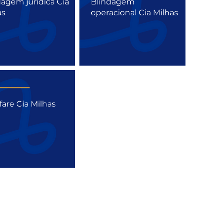
dagem jurídica Cia
Blindagem
as
operacional Cia Milhas
fare Cia Milhas