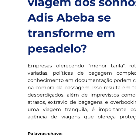
viagem dos sonho
Adis Abeba se
transforme em
pesadelo?
Empresas oferecendo "menor tarifa", ro
variadas, políticas de bagagem comple
conhecimento em documentação podem ca
na compra da passagem. Isso resulta em t
desperdiçados, além de imprevistos como 
atrasos, extravio de bagagens e overbookin
uma viagem tranquila, é importante c
agência de viagens que ofereça proteçã
concierge e tarifas baixas. Descubra mai
serviços e garanta segurança, preços aces
Palavras-chave: