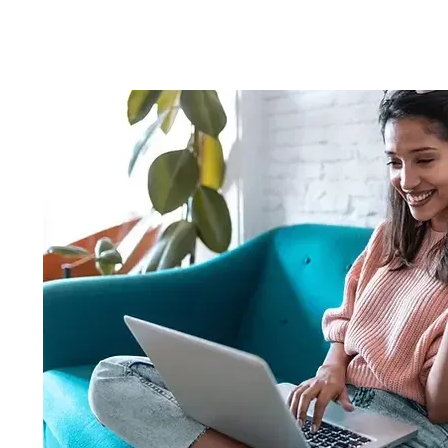
nossa equipe operacional e a seu favor c
camada de garantia do sucesso da sua viage
problemas burocráticos complexos e aci
legais cabíveis para a solução rápida e efetiv