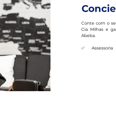
Concie
Conte com o ser
Cia Milhas e ga
Abeba.

✅ Assessoria 
economizar temp
✅ Os melhores
conforto.

✅ O melhor pl
viagens rápidas, 
✅As melhores o
suas necessidade