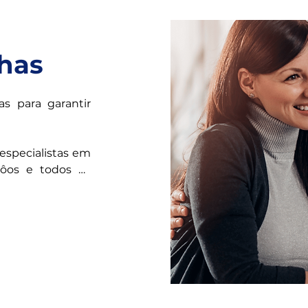
✅A melhor asses
em termos de do
has
s para garantir 
specialistas em 
ôos e todos os 
para garantir o 
 problemas. Ela 
dade mediante 
da e efetiva de 
 caminho.

especializada no 
r em auxílio de 