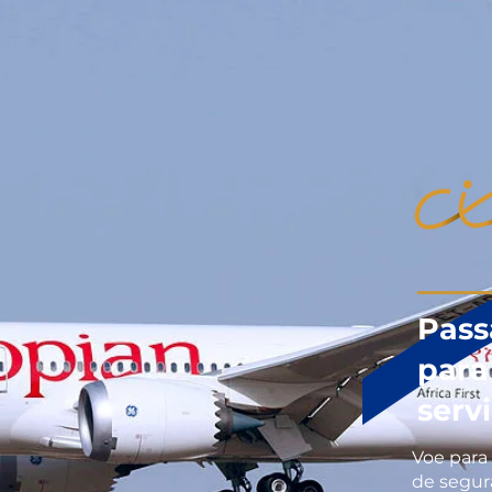
Pass
para
serv
Voe para
de segur