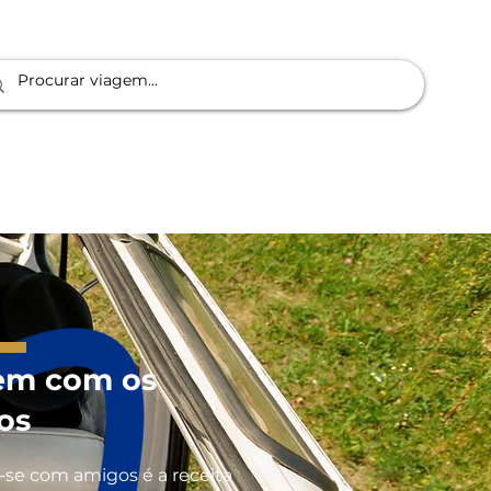
vo
Destinos
Blog
em com os
os
-se com amigos é a receita