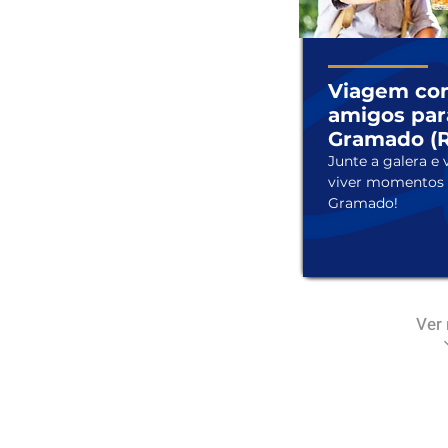
Viagem co
amigos par
Gramado (
Junte a galera e v
viver momentos 
Gramado!
Ver