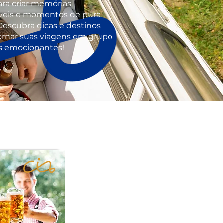
ara criar memórias
veis e momentos de pura
Descubra dicas e destinos
ornar suas viagens em grupo
s emocionantes!