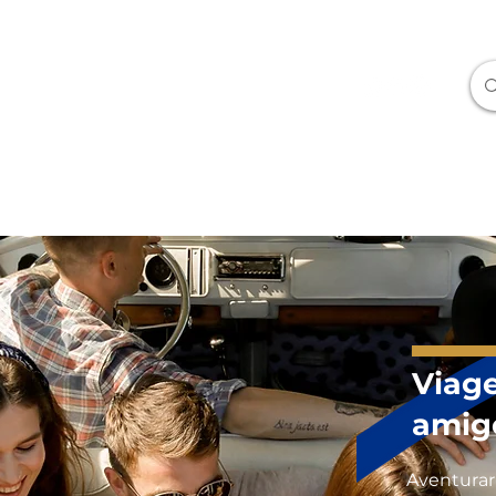
Sobre
Contato
Serviços
Milhas
Corporati
Viag
amig
Aventurar