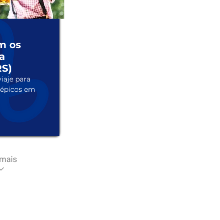
m os
a
RS)
iaje para 
épicos em 
 mais