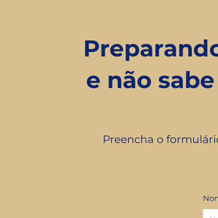
Preparand
e não sab
Preencha o formulári
Nom