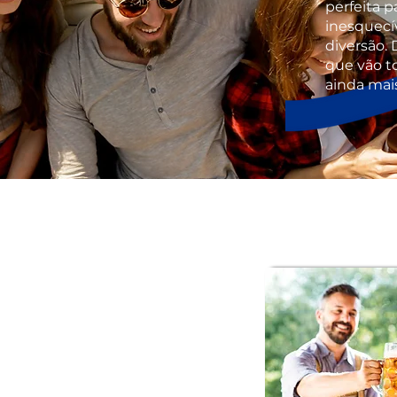
perfeita p
inesquecí
diversão. 
que vão t
ainda mai