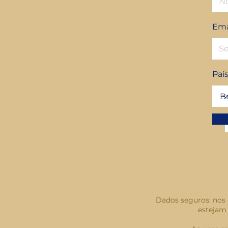
Ema
Paí
Dados seguros: nos 
estejam 